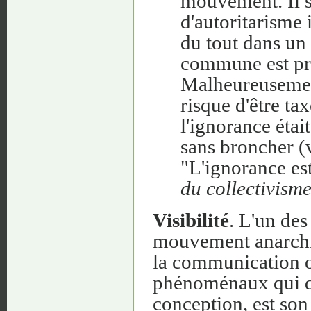
mouvement. Il s’
d'autoritarisme 
du tout dans un
commune est pré
Malheureusement
risque d'être ta
l'ignorance étai
sans broncher (
"L'ignorance est
du collectivism
Visibilité
. L'un des
mouvement anarchis
la communication on
phénoménaux qui dev
conception, est son