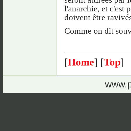
l'anarchie, et c'est
doivent être ravivés
Comme on dit souven
[
Home
] [
Top
]
www.p