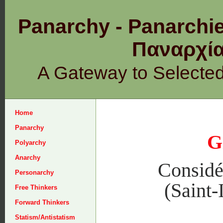
Panarchy - Panarchie
Παναρχ
A Gateway to Selecte
Home
Panarchy
G
Polyarchy
Anarchy
Considé
Personarchy
(Saint-
Free Thinkers
Forward Thinkers
Statism/Antistatism