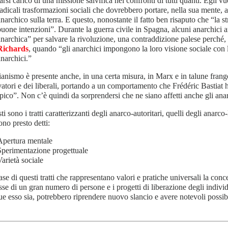
arsi carico di una missione salvifica nei confronti di tutti quanti. Egli vu
radicali trasformazioni sociali che dovrebbero portare, nella sua mente, 
narchico sulla terra. E questo, nonostante il fatto ben risaputo che “la st
buone intenzioni”. Durante la guerra civile in Spagna, alcuni anarchici ar
anarchica” per salvare la rivoluzione, una contraddizione palese perché
Richards
, quando “gli anarchici impongono la loro visione sociale con l
anarchici.”
ianismo è presente anche, in una certa misura, in Marx e in talune frang
atori e dei liberali, portando a un comportamento che Frédéric Bastiat
opico”. Non c’è quindi da sorprendersi che ne siano affetti anche gli anar
ti sono i tratti caratterizzanti degli anarco-autoritari, quelli degli anarco-
no presto detti:
Apertura mentale
Sperimentazione progettuale
Varietà sociale
ase di questi tratti che rappresentano valori e pratiche universali la con
esse di un gran numero di persone e i progetti di liberazione degli indiv
e esso sia, potrebbero riprendere nuovo slancio e avere notevoli possibil