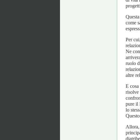
progett
Questa 
come sa
espress
Per cui
relazio
Ne cons
arriver
ruolo 
relazio
altre r
E cosa 
risolve
confron
pure il
lo stes
Questo 
Allora,
princip
diatrib