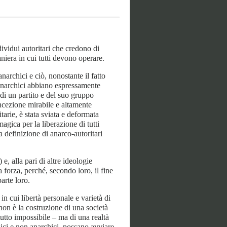
dividui autoritari che credono di
niera in cui tutti devono operare.
archici e ciò, nonostante il fatto
 anarchici abbiano espressamente
 di un partito e del suo gruppo
oncezione mirabile e altamente
itarie, è stata sviata e deformata
agica per la liberazione di tutti
a definizione di anarco-autoritari
, alla pari di altre ideologie
 forza, perché, secondo loro, il fine
arte loro.
n cui libertà personale e varietà di
non è la costruzione di una società
tutto impossibile – ma di una realtà
chici e non anarchici, possano avviare