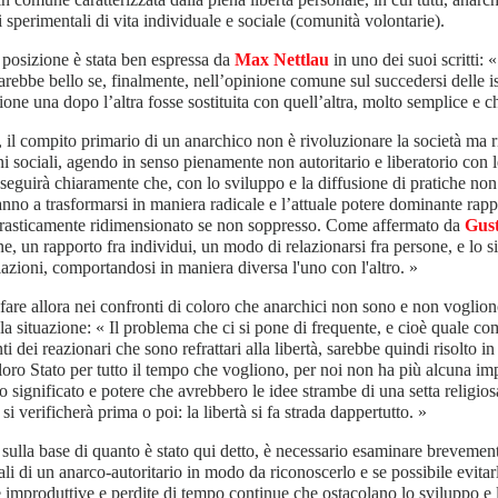
i sperimentali di vita individuale e sociale (comunità volontarie).
posizione è stata ben espressa da
Max Nettlau
in uno dei suoi scritti: 
rebbe bello se, finalmente, nell’opinione comune sul succedersi delle isti
ione una dopo l’altra fosse sostituita con quell’altra, molto semplice e chi
, il compito primario di un anarchico non è rivoluzionare la società ma ri
ni sociali, agendo in senso pienamente non autoritario e liberatorio con 
eguirà chiaramente che, con lo sviluppo e la diffusione di pratiche non a
anno a trasformarsi in maniera radicale e l’attuale potere dominante rappr
drasticamente ridimensionato se non soppresso. Come affermato da
Gus
ne, un rapporto fra individui, un modo di relazionarsi fra persone, e lo s
elazioni, comportandosi in maniera diversa l'uno con l'altro. »
fare allora nei confronti di coloro che anarchici non sono e non vogli
 la situazione: « Il problema che ci si pone di frequente, e cioè quale 
ti dei reazionari che sono refrattari alla libertà, sarebbe quindi risolto 
 loro Stato per tutto il tempo che vogliono, per noi non ha più alcuna i
so significato e potere che avrebbero le idee strambe di una setta religio
si verificherà prima o poi: la libertà si fa strada dappertutto. »
 sulla base di quanto è stato qui detto, è necessario esaminare brevement
ali di un anarco-autoritario in modo da riconoscerlo e se possibile evitarl
e improduttive e perdite di tempo continue che ostacolano lo sviluppo e 