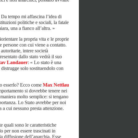
« Da tempo mi affascina l’idea di
tuzioni politiche e sociali, la fatale
ara, una a fianco all’altra. »
orientare la propria vita e le proprie
le persone con cui viene a contatto.
utoritarie, intere società
esentato dallo stato vedrà il suo
tav Landauer
: « Lo stato è una
i distrugge solo sostituendolo con
ono esserlo? Ecco come
Max Nettlau
comportamento si dovrebbe tenere nei
in maniera molto semplice: si tengano
mportanza. Lo Stato avrebbe per noi
sa a cui nessuno presta attenzione.
e quali sono le caratteristiche
o per non essere trascinati in
la diffusione dell’anarchia. Esse