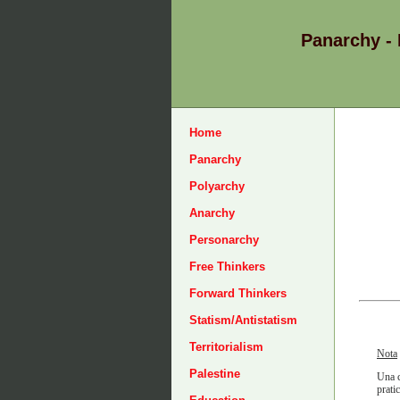
Panarchy -
Home
Panarchy
Polyarchy
Anarchy
Personarchy
Free Thinkers
Forward Thinkers
Statism/Antistatism
Territorialism
Nota
Palestine
Una c
pratic