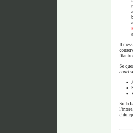
f
a
Il mess
conserv
filantr
Se ques
court
so
Sulla b
l’inter
chiunqu