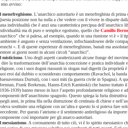
 mio avviso:
Il menefreghismo
. L’anarchico autoritario è un menefreghista di prima c
Questa posizione non ha nulla a che vedere con il vivere in disparte dall
ana individualità che è anzi una caratteristica precipua dell’anarchico lib
individualità ma di puro e semplice egotismo, quello che
Camillo Berne
anarchico” che si palesa, ad esempio, quando in una riunione vi è « il t
l'ambiente è angusto e senza ventilazione, infischiandosene delle compag
bronchi ». E di queste esperienze di menefreghismo, banali ma assolutam
entore ai giorni nostri in alcuni circoli “anarchici”.
Il misticismo
. Uno degli aspetti caratterizzanti alcune frange del movim
a dire la trasformazione dell’anarchia (concezione e pratica individuale e
eligione, con i suoi dogmi riassunti in slogan mal digeriti (la proprietà è
suoi eroi dal dubbio o sconsiderato comportamento (Ravachol, la band
Buenaventura Durruti), con i suoi miti (la guerra civile in Spagna). A qu
Brennan, Frank Borkenau, Hanns-Erich Kaminski) che hanno trattato il t
(1936-1939) hanno messo in luce l’aspetto profondamente religioso e add
componenti dell’anarchismo spagnolo. Questo spiega la furia distruttiva 
uegli anni, in prima fila nella distruzione di centinaia di chiese e nell’as
voleva sostituire una religione con un’altra e questo lo si poteva fare sol
precedente. Per questo l’ateismo e il sentimento antireligioso da imporre 
componente così importante per gli anarco-autoritari.
Il messianismo
. A coronamento di tutto ciò, vi è lo spirito messianico c