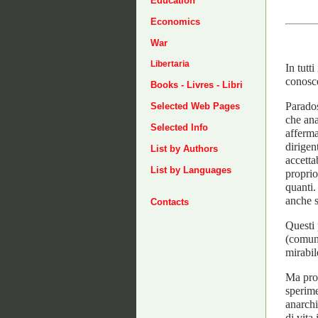
Education
Economics
War
Libertaria
In tutt
conosce
Books - Livres - Libri
Parados
Selected Web Pages
che ana
Selected Info
afferma
dirigen
List by Authors
accetta
List by Languages
proprio
quanti.
anche s
Contacts
Questi 
(comuni
mirabil
Ma prop
sperime
anarchi
di vita