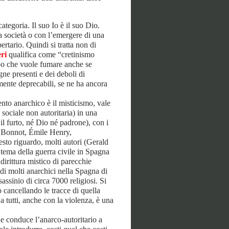
ategoria. Il suo Io è il suo Dio.
a società o con l’emergere di una
ertario. Quindi si tratta non di
ri
qualifica come “cretinismo
ipo che vuole fumare anche se
ne presenti e dei deboli di
ente deprecabili, se ne ha ancora
ento anarchico è il misticismo, vale
 sociale non autoritaria) in una
 il furto, né Dio né padrone), con i
a Bonnot, Émile Henry,
esto riguardo, molti autori (Gerald
ema della guerra civile in Spagna
irittura mistico di parecchie
di molti anarchici nella Spagna di
sassinio di circa 7000 religiosi. Si
o cancellando le tracce di quella
a tutti, anche con la violenza, è una
he conduce l’anarco-autoritario a