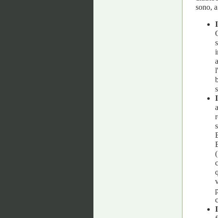
sono, a
s
s
r
q