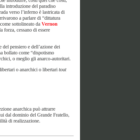
ole introdurre, costi quel che costi,
alla introduzione del paradiso
rada verso l’inferno è lastricata di
rivarono a parlare di “dittatura
, come sottolineato da
Vernon
a forza, cessano di essere
e del pensiero e dell’azione dei
 ha bollato come “dispotismo
chici, o meglio gli anarco-autoritari.
libertari o anarchici o libertari
tout
cezione anarchica può attrarre
idui dal dominio del Grande Fratello,
ità di realizzazione.