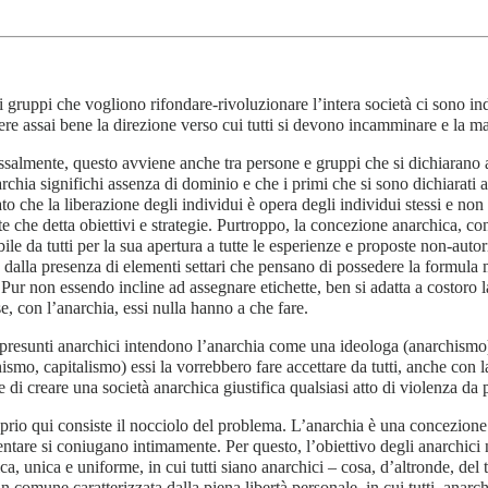
i i gruppi che vogliono rifondare-rivoluzionare l’intera società ci sono in
re assai bene la direzione verso cui tutti si devono incamminare e la ma
salmente, questo avviene anche tra persone e gruppi che si dichiarano an
rchia significhi assenza di dominio e che i primi che si sono dichiarati
to che la liberazione degli individui è opera degli individui stessi e non
te che detta obiettivi e strategie. Purtroppo, la concezione anarchica, c
bile da tutti per la sua apertura a tutte le esperienze e proposte non-autor
 dalla presenza di elementi settari che pensano di possedere la formula m
 Pur non essendo incline ad assegnare etichette, ben si adatta a costoro l
e, con l’anarchia, essi nulla hanno a che fare.
presunti anarchici intendono l’anarchia come una ideologa (anarchismo) e
smo, capitalismo) essi la vorrebbero fare accettare da tutti, anche con la
e di creare una società anarchica giustifica qualsiasi atto di violenza da p
rio qui consiste il nocciolo del problema. L’anarchia è una concezione i
ntare si coniugano intimamente. Per questo, l’obiettivo degli anarchici 
ca, unica e uniforme, in cui tutti siano anarchici – cosa, d’altronde, del 
 in comune caratterizzata dalla piena libertà personale, in cui tutti, anar