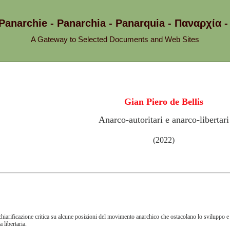
 Panarchie - Panarchia - Panarquia - Παναρχ
A Gateway to Selected Documents and Web Sites
Gian Piero de Bellis
Anarco-autoritari e anarco-libertari
(2022)
hiarificazione critica su alcune posizioni del movimento anarchico che ostacolano lo sviluppo e 
a libertaria.