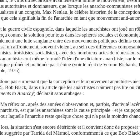
nt, le virus du sectarisme avait tellement infiltré le mouvement, déso
us autoritaires et dominateurs, que lorsque les anarcho-communistes refu
ualistes à un congrès, Max Nettlau, le célèbre historien de la conception 
 que cela signifiait la fin de l'anarchie en tant que mouvement anti-autori
 la guerre civile espagnole, dans laquelle les anarchistes ont joué un rô
erçu comme la solution pour tous dans les sphères sociales et économiques
lement une lutte sanglante entre des mouvements politiques définis com
ssi un affrontement, souvent violent, au sein des différentes composante
stes, trotskistes, socialistes), avec des nombreux actes de répression s
s anarchistes ont même formulé l'idée d'une dictature anarchiste, sur le m
ique prônée et pratiquée par Lénine (voir le récit de Vernon Richards,
ole, 1975).
t donc pas surprenant que la conception et le mouvement anarchistes aie
, Bob Black, dans un article que les anarchistes n'aiment pas lire ou cit
ments to Anarchy
) déclarait sans ambages :
"Ma réflexion, après des années d'observation et, parfois, d'activité lacé
anarchiste, est que les anarchistes sont la cause principale - et je soupço
pour laquelle l'anarchie reste quelque chose qui n'a pas la moindre chance
lors, la situation s'est encore détériorée et il convient donc de proposer
lle suggérée par Tarrida del Mármol, conformément à ce que Bob Black