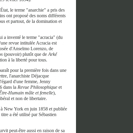
État, le terme "anarchie" a pris des
ains ont proposé des noms différents
ous et partout, de la domination et
ui a inventé le terme "acracia" (du
une revue intitulée Acracia est
omposée d'Anselmo Lorenzo, de
os
(pouvoir) plutôt que de
Arké
tion à la liberté pour tous.
pparaît pour la première fois dans une
ttre, l'anarchiste Déjacque
 l'égard d'une femme, Jenny
56 dans la
Revue Philosophique
et
'Être-Humain mâle et femelle
),
éral et non de libertaire.
e à New York en juin 1858 et publiée
itre a été utilisé par Sébastien
survit peut-être aussi en raison de sa