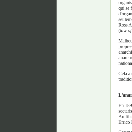
organis
qui se 
d'organ
seuleme
Ross A
(
law of
Malheu
propres
anarchi
anarcho
nationa
Cela a 
traditi
L'anar
En 1890
sectari
Au fil 
Errico 