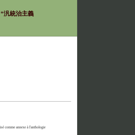
ία - “汎統治主義
tilisé comme annexe à l'anthologie