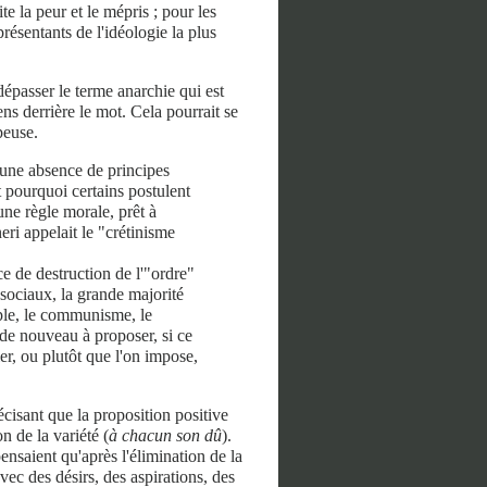
e la peur et le mépris ; pour les
présentants de l'idéologie la plus
passer le terme anarchie qui est
ens derrière le mot. Cela pourrait se
peuse.
 une absence de principes
t pourquoi certains postulent
cune règle morale, prêt à
eri appelait le "crétinisme
e de destruction de l'"ordre"
sociaux, la grande majorité
mple, le communisme, le
 de nouveau à proposer, si ce
ler, ou plutôt que l'on impose,
écisant que la proposition positive
 de la variété (
à chacun son dû
).
pensaient qu'après l'élimination de la
vec des désirs, des aspirations, des