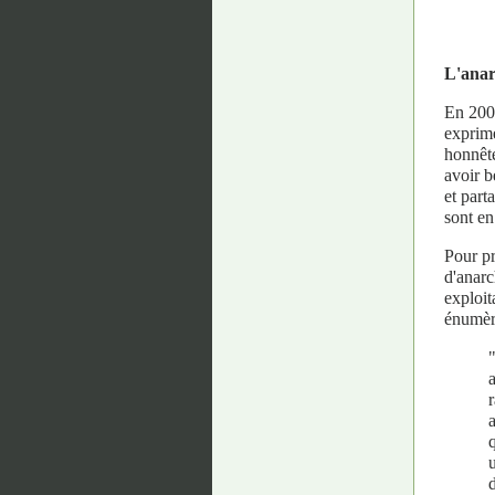
L'anar
En 2000
exprime
honnête
avoir b
et part
sont en
Pour pr
d'anarc
exploit
énumère
d