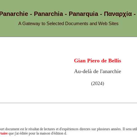
 Panarchie - Panarchia - Panarquia - Παναρχ
A Gateway to Selected Documents and Web Sites
Gian Piero de Bellis
Au-delà de l'anarchie
(2024)
urt document est le résultat de lectures et d'expériences directes sur plusieurs années. Il sera u
taire
que j'ai éditée pour la maison d'édition d.