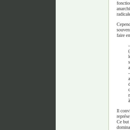
fonctio
anarchi
radicale
Cependa
souvent
faire e
l
Il conv
représe
Ce but 
dominat