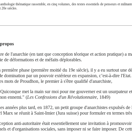
 anthologie thématique rassemble, en cinq volumes, des textes essentiels de penseurs et militants 
t 20e siècles.
-propos
ire de l'anarchie (en tant que conception téorique et action pratique) a
ie de déformations et de méfaits déplorables.
 première phase (première moitié du 19e siècle), il y a eu surtout une dé
e domination par un pouvoir extérieur en expansion, c’est-à-dire l'Etat.
es mots de Proudhon, le premier à s'être qualifié d'anarchiste,
"Quiconque met la main sur moi pour me gouverner est un usurpateur et u
mon ennemi." (
Les Confessions d'un Révolutionnaire
, 1849)
s années plus tard, en 1872, un petit groupe d'anarchistes expulsés de 
l Marx se réunit à Saint-Imier (Jura suisse) pour formuler en termes très c
eption anti-autoritaire était essentiellement une invitation à promouvoir
els et d'organisations sociales, sans imposer ni se faire imposer. De cet