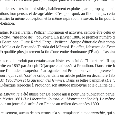
on de ces actes inadmissibles, habilement exploités par la propagande d'
tions trompeuses et désagréables. C'est pourquoi, au fil du temps, cert
alifier la même conception et la même aspiration, à savoir, la fin pour t
ploitation.
gne, Rafael Farga i Pellicer, imprimeur et activiste, semble être celui q
κρατία, "absence de" "pouvoir"). En janvier 1886, le premier numéro d'
à Barcelone. Outre Rafael Farga i Pellicer, l'équipe éditoriale était c
 Mella et de Fernando Tarrida del Mármol. En effet, l'absence de
Krat
té) qualifie plus justement la fin d'une entité dominante (l'État) et l'aspira
e terme introduit par certains anarchistes est celui de "Libertaire". Il a
écrite en 1857 par Joseph Déjacque et adressée à Proudhon. Dans cette le
e l'attitude de supériorité arrogante dont Proudhon avait fait preuve à
ourt, qui avait "osé" le critiquer dans un article publié en décembre 18
é
M. Proudhon et la question des femmes
. Dans sa lettre-pamphlet (
De l
Déjacque reproche à Proudhon son attitude misogyne et le qualifie de lib
me
Libertaire
a été utilisé par Déjacque aussi pour une publication paru
n février 1861 (
Le Libertaire. Journal du Mouvement Social
). Le même t
our un journal distribué en France au milieu des années 1890.
reusement, aucun de ces termes n'a su remplacer le mot
anarchie
, qui 