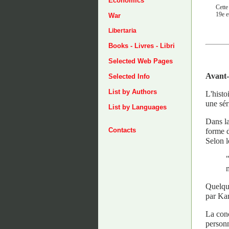
Economics
Cette
19e e
War
Libertaria
Books - Livres - Libri
Selected Web Pages
Avant
Selected Info
List by Authors
L'histo
une sér
List by Languages
Dans la
Contacts
forme d
Selon l
Quelque
par Kar
La conc
personn