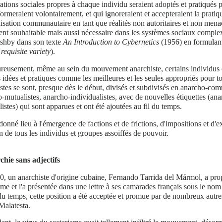
ations sociales propres à chaque individu seraient adoptés et pratiqués 
formeraient volontairement, et qui ignoreraient et accepteraient la prati
isation communautaire en tant que réalités non autoritaires et non menaç
nt souhaitable mais aussi nécessaire dans les systèmes sociaux comple
shby dans son texte
An Introduction to Cybernetics
(1956) en formulant 
 requisite variety
).
reusement, même au sein du mouvement anarchiste, certains individus 
 idées et pratiques comme les meilleures et les seules appropriés pour t
stes se sont, presque dès le début, divisés et subdivisés en anarcho-com
-mutualistes, anarcho-individualistes, avec de nouvelles étiquettes (ana
listes) qui sont apparues et ont été ajoutées au fil du temps.
donné lieu à l'émergence de factions et de frictions, d'impositions et d
on de tous les individus et groupes assoiffés de pouvoir.
chie sans adjectifs
, un anarchiste d'origine cubaine, Fernando Tarrida del Mármol, a pro
sme et l'a présentée dans une lettre à ses camarades français sous le nom
du temps, cette position a été acceptée et promue par de nombreux autre
Malatesta.