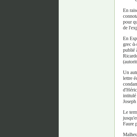
En rais
connota
pour qu
de l'ex
En Espa
grec ἀ-
publié 
Ricardo
(autori
Un autr
lettre 
condamn
d'Héric
intitul
Joseph 
Le ter
jusqu'e
Faure p
Malheu