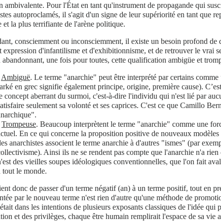
n ambivalente. Pour l'État en tant qu'instrument de propagande qui suscit
stes autoproclamés, il s'agit d'un signe de leur supériorité en tant que re
 et la plus terrifiante de l'arène politique.
nt, consciemment ou inconsciemment, il existe un besoin profond de dé
 expression d'infantilisme et d'exhibitionnisme, et de retrouver le vrai s
n abandonnant, une fois pour toutes, cette qualification ambigüe et trom
-
Ambiguë
. Le terme "anarchie" peut être interprété par certains comme
(arké en grec signifie également principe, origine, première cause). C’es
e concept aberrant du surmoi, c'est-à-dire l'individu qui n'est lié par au
satisfaire seulement sa volonté et ses caprices. C'est ce que Camillo Bern
anarchique".
-
Trompeuse
. Beaucoup interprètent le terme "anarchie" comme une forc
actuel. En ce qui concerne la proposition positive de nouveaux modèles 
des anarchistes associent le terme anarchie à d'autres "ismes" (par exe
collectivisme). Ainsi ils ne se rendent pas compte que l'anarchie n'a rien
n'est des vieilles soupes idéologiques conventionnelles, que l'on fait ava
à tout le monde.
ient donc de passer d'un terme négatif (an) à un terme positif, tout en pr
ntée par le nouveau terme n'est rien d'autre qu'une méthode de promotion
était dans les intentions de plusieurs exposants classiques de l'idée qui 
ion et des privilèges, chaque être humain remplirait l'espace de sa vie a