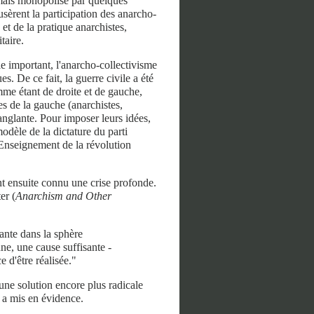
rmais monopolisé par quelques
sèrent la participation des anarcho-
et de la pratique anarchistes,
taire.
le important, l'anarcho-collectivisme
. De ce fait, la guerre civile a été
me étant de droite et de gauche,
s de la gauche (anarchistes,
anglante. Pour imposer leurs idées,
odèle de la dictature du parti
 Enseignement de la révolution
nt ensuite connu une crise profonde.
er (
Anarchism and Other
rante dans la sphère
nne, une cause suffisante -
 d'être réalisée."
 une solution encore plus radicale
 a mis en évidence.