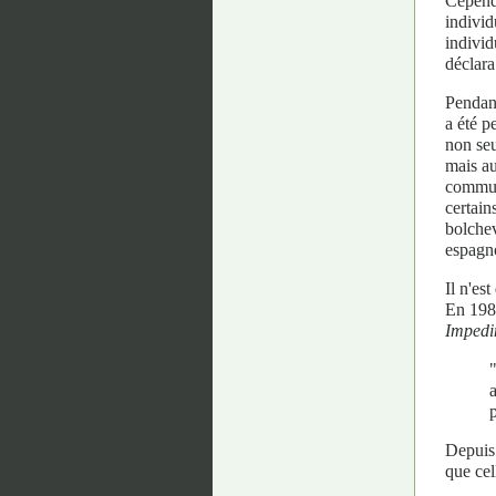
Cependa
individ
individ
déclara
Pendant
a été p
non seu
mais au
communi
certain
bolchev
espagn
Il n'es
En 1985
Impedi
Depuis 
que ce