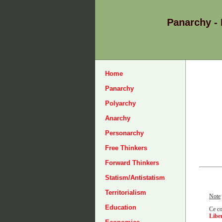
Panarchy -
Home
Panarchy
Polyarchy
Anarchy
Personarchy
Free Thinkers
Forward Thinkers
Statism/Antistatism
Territorialism
Note
Education
Ce co
Liber