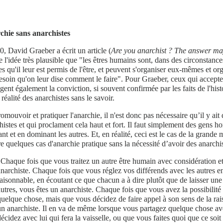
chie sans anarchistes
, David Graeber a écrit un article (
Are you anarchist ? The answer may
 l'idée très plausible que "les êtres humains sont, dans des circonstances
s qu'il leur est permis de l'être, et peuvent s'organiser eux-mêmes et 
esoin qu'on leur dise comment le faire". Pour Graeber, ceux qui accepten
agent également la conviction, si souvent confirmée par les faits de l'his
 réalité des anarchistes sans le savoir.
omouvoir et pratiquer l'anarchie, il n'est donc pas nécessaire qu’il y ait 
histes et qui proclament cela haut et fort. Il faut simplement des gens h
ant et en dominant les autres. Et, en réalité, ceci est le cas de la grande
 quelques cas d'anarchie pratique sans la nécessité d’avoir des anarchis
"Chaque fois que vous traitez un autre être humain avec considération et
anarchiste. Chaque fois que vous réglez vos différends avec les autres 
raisonnable, en écoutant ce que chacun a à dire plutôt que de laisser un
autres, vous êtes un anarchiste. Chaque fois que vous avez la possibilité 
quelque chose, mais que vous décidez de faire appel à son sens de la rais
un anarchiste. Il en va de même lorsque vous partagez quelque chose a
écidez avec lui qui fera la vaisselle, ou que vous faites quoi que ce soit 