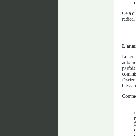
e
Cela di
radical 
L'anar
Le term
autopro
parfois
commis 
février
blessan
Comment