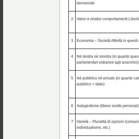
benvenute
2
Valori e relativi comportamenti Libertà
3
Economia – Società Attività in questi 
4
Né destra né sinistra (in quanto ques
parlamentari estranee agli anarchici)
5
Né pubblico né privato (in quanto ca
pubblico = stato)
6
Autogestione (libere scelte personali) 
7
Varietà – Pluralità di opzioni (comun
individualismo, etc.)