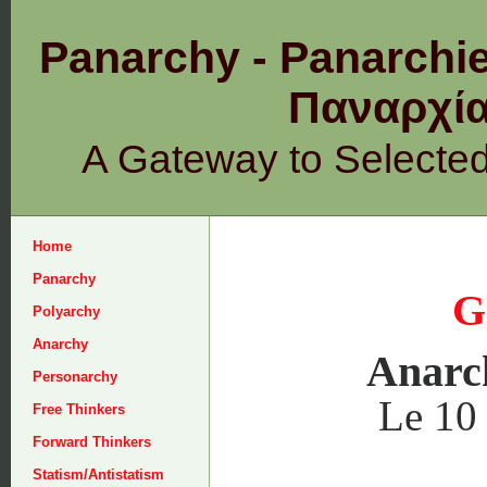
Panarchy - Panarchie
Παναρχ
A Gateway to Selecte
Home
Panarchy
G
Polyarchy
Anarchy
Anarc
Personarchy
Le 10 
Free Thinkers
Forward Thinkers
Statism/Antistatism