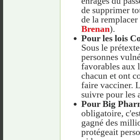
enragés du pass
de supprimer tou
de la remplacer
Brenan
).
Pour les lois Co
Sous le prétexte
personnes vulnér
favorables aux l
chacun et ont co
faire vacciner. 
suivre pour les 
Pour Big Pha
obligatoire, c'e
gagné des milli
protégeait perso