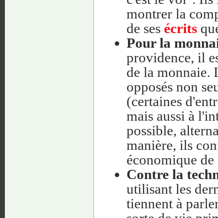
montrer la comp
de ses
écrits
que 
Pour la monnaie
providence, il e
de la monnaie. L
opposés non seu
(certaines d'ent
mais aussi à l'
possible, altern
manière, ils con
économique de l'
Contre la tech
utilisant les der
tiennent à parle
sorte de vie pri