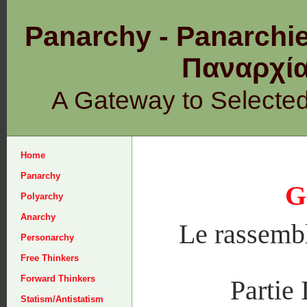
Panarchy - Panarchie
Παναρχ
A Gateway to Selecte
Home
Panarchy
G
Polyarchy
Anarchy
Le rassemb
Personarchy
Free Thinkers
Forward Thinkers
Partie 
Statism/Antistatism