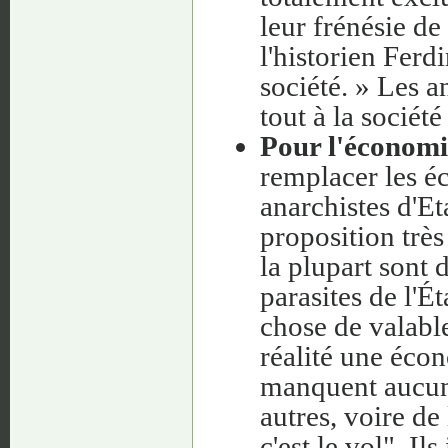
leur frénésie de
l'historien Ferd
société. » Les a
tout à la sociét
Pour l'économi
remplacer les éc
anarchistes d'Et
proposition très 
la plupart sont 
parasites de l'É
chose de valabl
réalité une écono
manquent aucune
autres, voire de
c'est le vol". Il