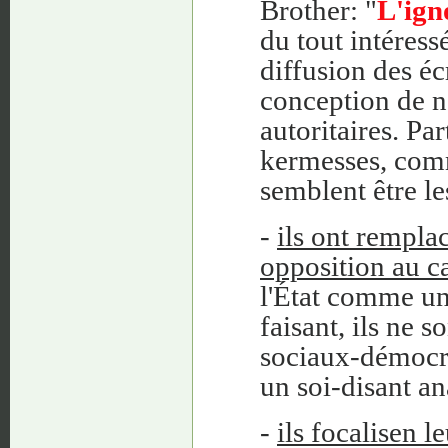
Brother: "
L'ign
du tout intéressé
diffusion des éc
conception de n
autoritaires. Pa
kermesses, comm
semblent être les
-
ils ont remplac
opposition au c
l'État comme un
faisant, ils ne 
sociaux-démocr
un soi-disant ana
-
ils focalise
n le