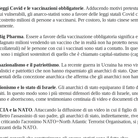
leggi Covid e le vaccinazioni obbligatorie
. Adducendo motivi pretestuo
ui vulnerabili, gli anarco-statisti sono a favore delle leggi statali Covid c
ostretto milioni di persone a vaccinarsi. Per costoro, lo stato cinese se
amente.
 Big Pharma
. Essere a favore della vaccinazione obbligatoria significa
agnato milioni vendendo un vaccino che in realtà non ha protetto nessu
i collaterali) né le persone con cui i vaccinati sono stati a contatto. In que
o sono i migliori sostenitori di quello che è chiamato capital-statismo (cap
nazionalismo e il patriottismo
. La recente guerra in Ucraina ha reso vis
listici e patriottici che non hanno risparmiato gli anarchici di stato. Ques
ntali della concezione anarchica che afferma che gli anarchici non han
sionismo e lo
stato di Israele
. Gli anarchici di stato equiparano il fatto 
iti. In questo modo sono i più strenui difensori dello stato di Israele, u
no e aborriscono, come testimoniano centinaia di video e documenti ch
 CIA e la NATO
. Attaccando la diffusione di un video in cui il figlio
dietro l'assassinio di suo padre, gli anarchici di stato, indirettamente, ri
, criticando l'acronimo NATO=North Atlantic Terrorist Organisation, s
izzanti della NATO.