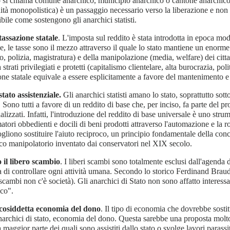
si chiama comune anarchico, municipio anarchico o cantone anarchico). 
ità monopolistica) è un passaggio necessario verso la liberazione e non 
bile come sostengono gli anarchici statisti.
tassazione statale
. L'imposta sul reddito è stata introdotta in epoca mod
e, le tasse sono il mezzo attraverso il quale lo stato mantiene un enorme
to, polizia, magistratura) e della manipolazione (media, welfare) dei ci
 strati privilegiati e protetti (capitalismo clientelare, alta burocrazia, pol
one statale equivale a essere esplicitamente a favore del mantenimento e
 stato
assistenziale.
Gli anarchici statisti amano lo stato, soprattutto sott
. Sono tutti a favore di un reddito di base che, per inciso, fa parte del pro
ializzati. Infatti, l'introduzione del reddito di base universale è uno stru
tori obbedienti e docili di beni prodotti attraverso l'automazione e la ro
ogliono sostituire l'aiuto reciproco, un principio fondamentale della conc
co manipolatorio inventato dai conservatori nel XIX secolo.
 il libero scambio
. I liberi scambi sono totalmente esclusi dall'agenda d
a di controllare ogni attività umana. Secondo lo storico Ferdinand Braud
scambi non c'è società). Gli anarchici di Stato non sono affatto interessat
co".
 cosiddetta economia del dono
. Il tipo di economia che dovrebbe sostit
narchici di stato, economia del dono. Questa sarebbe una proposta molto 
la maggior parte dei quali sono assistiti dallo stato o svolge lavori parassi