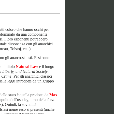
tutti coloro che hanno occhi per
 è dominato da una componente
ri. I loro esponenti potrebbero
otale dissonanza con gli anarchici
reau, Tolstoj, ecc.).
no gli anarco-statisti. Essi sono:
 il titolo
Natural Law
e il lungo
l Liberty, and Natural Society;
a Crime
. Per gli anarchici classici
 delle leggi introdotte da un gruppo
dello stato è quella prodotta da
Max
olio dell'uso legittimo della forza
8). Quindi, la sovranità
alsiasi nome esso si presenti (anche