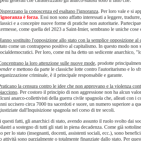
spetti generali che caratterizzano gli anarco-statisti sono il fatto che:
Disprezzano la conoscenza ed esaltano l'ignoranza
. Per loro vale e si a
l'ignoranza è forza
. Essi non sono affatto interessati a leggere, tradurre,
classici e a concepire nuove forme di pratiche non autoritarie. Partecipar
kermesse, come quella del 2023 a Saint-Imier, sembrano le uniche cose ch
Hanno sostituito l'opposizione allo stato con la semplice opposizione al 
stato come un contrappeso positivo al capitalismo. In questo modo non s
socialdemocratici. Per loro, come mi ha detto un sedicente anarchico, "lo
Concentrano la loro attenzione sulle nuove mode
, prodotte principalment
gender
e mettono da parte le classiche lotte contro l'autoritarismo e lo sf
organizzazione criminale, è il principale responsabile e garante.
Praticano la censura contro le idee che non approvano e la violenza cont
piacciono
. Per costoro il principio di non aggressione non ha alcun valo
lcuni anarco-collettivisti della guerra civile spagnola che, alleati con i 
anni uccisero circa 7000 tra sacerdoti e suore, un numero superiore a qu
iustiziate dall'Inquisizione spagnola nel corso di tre secoli.
i questi fatti, gli anarchici di stato, avendo assunto il ruolo svolto dai soc
ilastri a sostegno di tutti gli stati in piena decadenza. Come già sottolin
o per lo stato (insegnanti, docenti, assistenti sociali, ecc.), sono benefici
ro attività sono parzialmente o totalmente finanziate dallo stato. Per qu