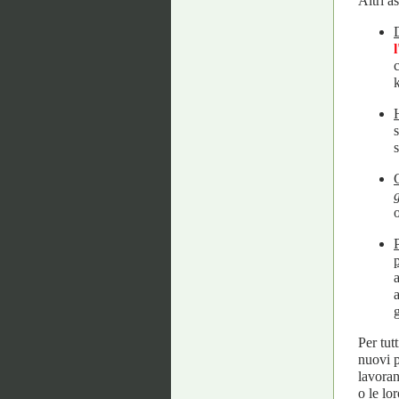
Altri a
a
g
Per tutt
nuovi p
lavoran
o le lo