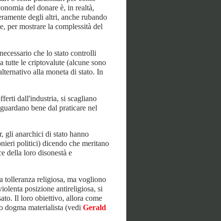
economia del donare è, in realtà,
eramente degli altri, anche rubando
se, per mostrare la complessità del
 necessario che lo stato controlli
a tutte le criptovalute (alcune sono
lternativo alla moneta di stato. In
.
fferti dall'industria, si scagliano
i guardano bene dal praticare nel
r, gli anarchici di stato hanno
nieri politici) dicendo che meritano
ce della loro disonestà e
la tolleranza religiosa, ma vogliono
olenta posizione antireligiosa, si
ssato. Il loro obiettivo, allora come
loro dogma materialista (vedi
Gerald