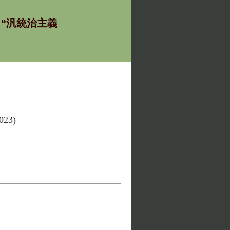
ία - “汎統治主義
2023)