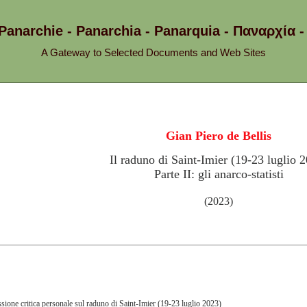
 Panarchie - Panarchia - Panarquia - Παναρχ
A Gateway to Selected Documents and Web Sites
Gian Piero de Bellis
Il raduno di Saint-Imier (19-23 luglio 
Parte II: gli anarco-statisti
(2023)
ssione critica personale sul raduno di Saint-Imier (19-23 luglio 2023)