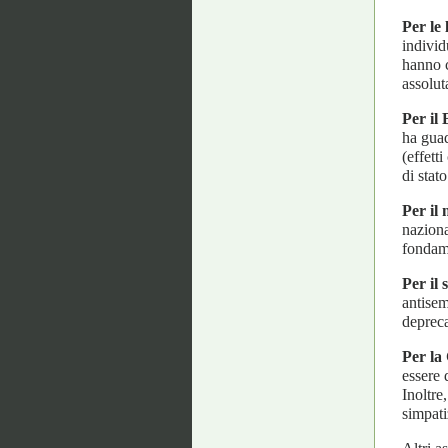
Per le 
individ
hanno c
assolut
Per
il
ha guad
(effett
di stat
Per il 
naziona
fondame
Per il 
antisem
depreca
Per la
essere 
Inoltre
simpat