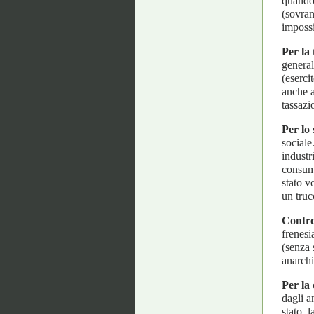
quando 
(sovran
impossi
Per la 
general
(eserci
anche a
tassazi
Per lo
sociale
industr
consuma
stato v
un truc
Contro
frenesi
(senza 
anarchi
Per la
dagli a
stato, 