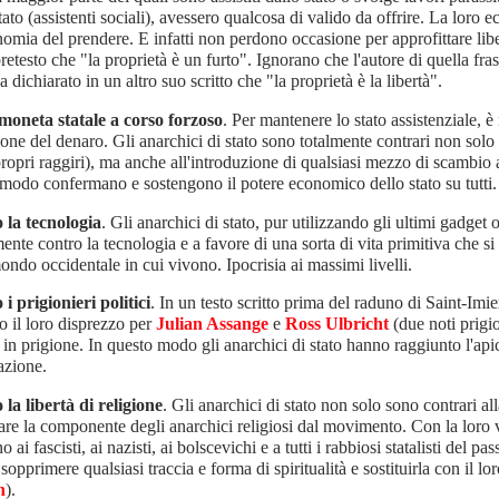
tato (assistenti sociali), avessero qualcosa di valido da offrire. La loro 
omia del prendere. E infatti non perdono occasione per approfittare lib
pretesto che "la proprietà è un furto". Ignorano che l'autore di quella fra
a dichiarato in un altro suo scritto che "la proprietà è la libertà".
 moneta statale a corso forzoso
. Per mantenere lo stato assistenziale, è
ione del denaro. Gli anarchici di stato sono totalmente contrari non solo 
propri raggiri), ma anche all'introduzione di qualsiasi mezzo di scambio a
modo confermano e sostengono il potere economico dello stato su tutti
 la tecnologia
. Gli anarchici di stato, pur utilizzando gli ultimi gadget o
ente contro la tecnologia e a favore di una sorta di vita primitiva che s
ondo occidentale in cui vivono. Ipocrisia ai massimi livelli.
i prigionieri politici
. In un testo scritto prima del raduno di Saint-Imie
o il loro disprezzo per
Julian Assange
e
Ross Ulbricht
(due noti prigio
e in prigione. In questo modo gli anarchici di stato hanno raggiunto l'api
azione.
la libertà di religione
. Gli anarchici di stato non solo sono contrari al
are la componente degli anarchici religiosi dal movimento. Con la loro vi
 ai fascisti, ai nazisti, ai bolscevichi e a tutti i rabbiosi statalisti del pa
 sopprimere qualsiasi traccia e forma di spiritualità e sostituirla con il 
n
).