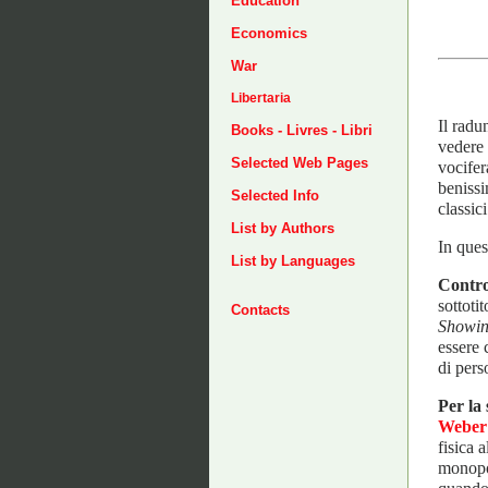
Education
Economics
War
Libertaria
Il radu
Books - Livres - Libri
vedere 
Selected Web Pages
vocifer
benissi
Selected Info
classic
List by Authors
In ques
List by Languages
Contro
sottoti
Contacts
Showin
essere 
di perso
Per la 
Weber
fisica a
monopol