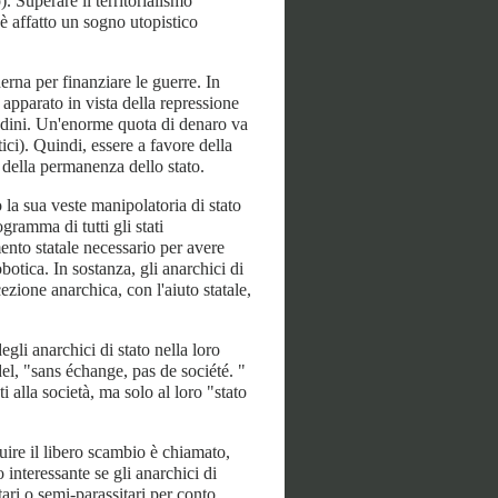
Superare il territorialismo
è affatto un sogno utopistico
erna per finanziare le guerre. In
 apparato in vista della repressione
ttadini. Un'enorme quota di denaro va
itici). Quindi, essere a favore della
 della permanenza dello stato.
o la sua veste manipolatoria di stato
gramma di tutti gli stati
mento statale necessario per avere
botica. In sostanza, gli anarchici di
ezione anarchica, con l'aiuto statale,
egli anarchici di stato nella loro
el, "sans échange, pas de société. "
i alla società, ma solo al loro "stato
uire il libero scambio è chiamato,
interessante se gli anarchici di
tari o semi-parassitari per conto