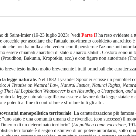
no di Saint-Imier (19-23 luglio 2023) [vedi
Parte I
] ha reso evidente a 
e orecchie per ascoltare che l'attuale movimento cosiddetto anarchico
ante che non ha nulla a che vedere con il pensiero e l'azione antiautorita
mo essere chiamati anarchici di stato o anarco-statisti. Costoro sono in t
i (Proudhon, Bakunin, Kropotkin, ecc.) e con figure non autoritarie (Tho
to breve testo indico molto brevemente i tratti principali che caratterizza
 la legge naturale
. Nel 1882 Lysander Spooner scrisse un pamphlet con
tolo:
A Treatise on Natural Law, Natural Justice, Natural Rights, Natura
g That All Legislation Whatsoever is an Absurdity, a Usurpation, and 
contro la legge naturale significava essere a favore della legge statale o
ne potenti al fine di controllare e sfruttare tutti gli altri.
sovranità monopolistica territoriale
. La caratterizzazione più famosa 
: "uno stato è una comunità umana che rivendica (con successo) il monop
ll'interno di un determinato territorio" (
La politica come vocazione
, 191
istica territoriale è il segno distintivo di un potere autoritario, sotto qu