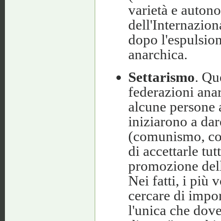
varietà e auton
dell'Internazion
dopo l'espulsio
anarchica.
Settarismo
. Qu
federazioni ana
alcune persone 
iniziarono a da
(comunismo, col
di accettarle tut
promozione dell
Nei fatti, i più 
cercare di impor
l'unica che dove