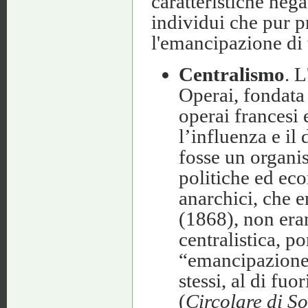
caratteristiche neg
individui che pur pr
l'emancipazione di t
Centralismo
. 
Operai, fondata
operai francesi 
l’influenza e i
fosse un organis
politiche ed ec
anarchici, che 
(1868), non eran
centralistica, p
“emancipazione 
stessi, al di fuo
(
Circolare di So