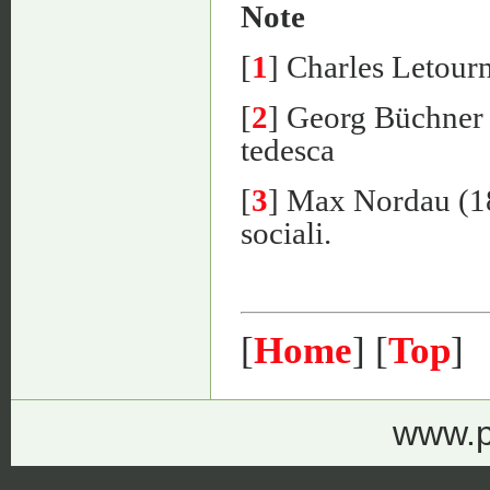
Note
[
1
] Charles Letour
[
2
] Georg Büchner
tedesca
[
3
] Max Nordau (1
sociali.
[
Home
] [
Top
]
www.p