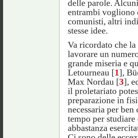
delle parole. Alcuni
entrambi vogliono d
comunisti, altri indi
stesse idee.
Va ricordato che la 
lavorare un numero 
grande miseria e qu
Letourneau [
1
], Bü
Max Nordau [
3
], e
il proletariato potes
preparazione in fis
necessaria per ben 
tempo per studiare 
abbastanza esercita
Ci sono delle eccez