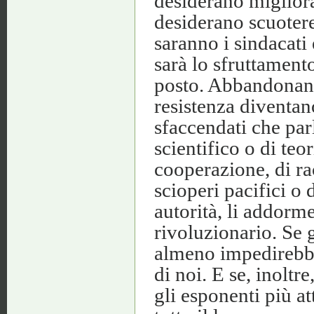
desiderano migliora
desiderano scuotere
saranno i sindacati 
sarà lo sfruttament
posto. Abbandonando
resistenza diventan
sfaccendati che par
scientifico o di teor
cooperazione, di rac
scioperi pacifici o d
autorità, li addorm
rivoluzionario. Se g
almeno impedirebbe
di noi. E se, inoltr
gli esponenti più at