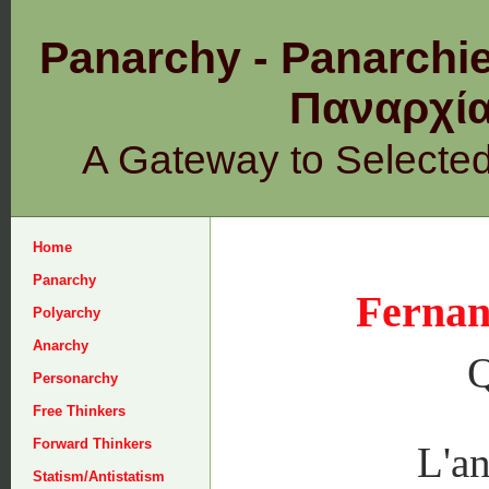
Panarchy - Panarchie
Παναρχ
A Gateway to Selecte
Home
Panarchy
Fernan
Polyarchy
Anarchy
Q
Personarchy
Free Thinkers
Forward Thinkers
L'an
Statism/Antistatism