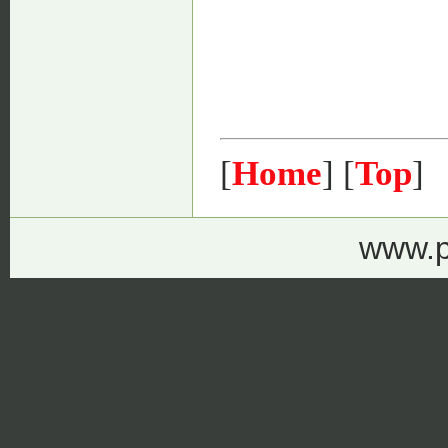
[
Home
] [
Top
]
www.p