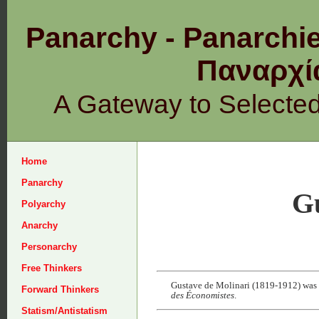
Panarchy - Panarchie
Παναρχ
A Gateway to Selecte
Home
Panarchy
Gu
Polyarchy
Anarchy
Personarchy
Free Thinkers
Gustave de Molinari (1819-1912) was a 
Forward Thinkers
des Économistes
.
Statism/Antistatism