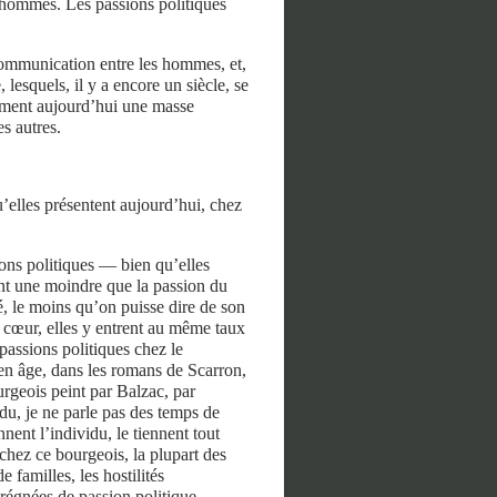
es hommes. Les passions politiques
 communication entre les hommes, et,
lesquels, il y a encore un siècle, se
 forment aujourd’hui une masse
s autres.
u’elles présentent aujourd’hui, chez
ons politiques — bien qu’elles
ant une moindre que la passion du
té, le moins qu’on puisse dire de son
 cœur, elles y entrent au même taux
passions politiques chez le
yen âge, dans les romans de Scarron,
rgeois peint par Balzac, par
u, je ne parle pas des temps de
nent l’individu, le tiennent tout
 chez ce bourgeois, la plupart des
de familles, les hostilités
régnées de passion politique.