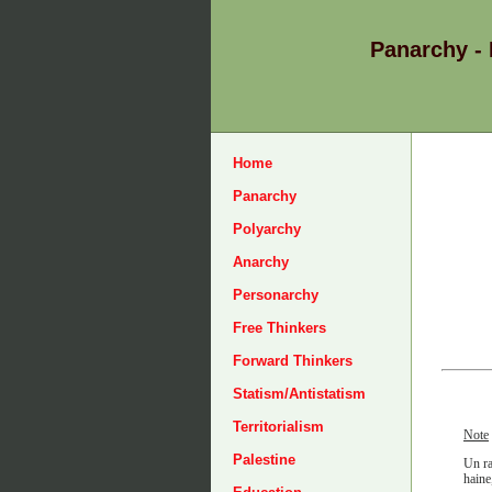
Panarchy -
Home
Panarchy
Polyarchy
Anarchy
Personarchy
Free Thinkers
Forward Thinkers
Statism/Antistatism
Territorialism
Note
Palestine
Un ra
haine