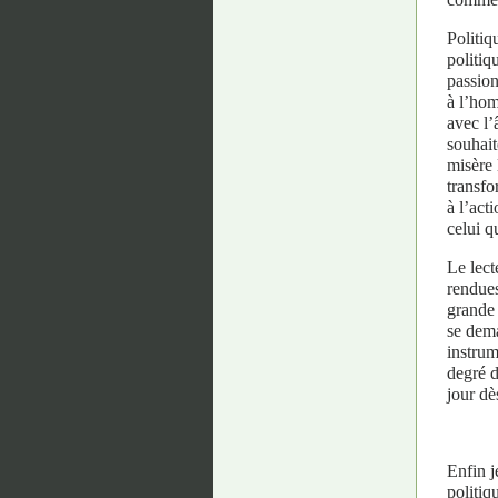
Politiq
politiq
passion
à l’hom
avec l’
souhait
misère 
transfo
à l’act
celui q
Le lect
rendues
grande 
se dema
instrum
degré d
jour dès
Enfin j
politiq