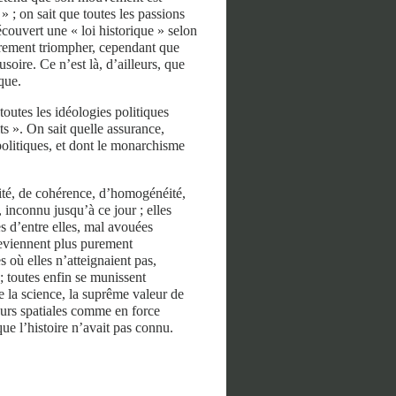
 ; on sait que toutes les passions
couvert une « loi historique » selon
airement triompher, cependant que
usoire. Ce n’est là, d’ailleurs, que
que.
outes les idéologies politiques
its ». On sait quelle assurance,
politiques, et dont le monarchisme
.
lité, de cohérence, d’homogénéité,
 inconnu jusqu’à ce jour ; elles
s d’entre elles, mal avouées
 deviennent plus purement
où elles n’atteignaient pas,
; toutes enfin se munissent
e la science, la suprême valeur de
eurs spatiales comme en force
que l’histoire n’avait pas connu.