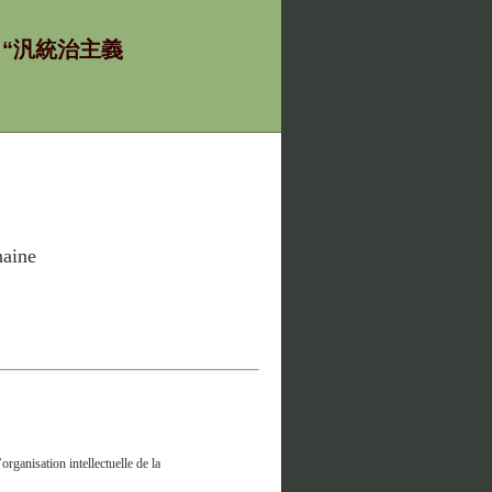
ία - “汎統治主義
haine
organisation intellectuelle de la