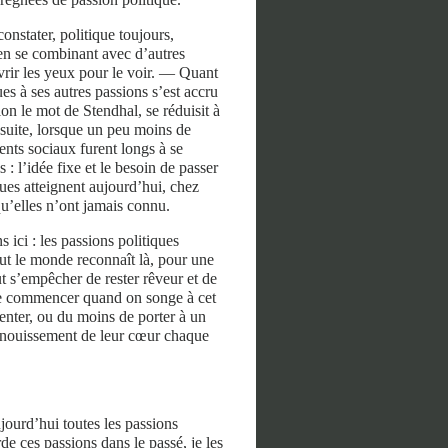
onstater, politique toujours,
 en se combinant avec d’autres
uvrir les yeux pour le voir. — Quant
s à ses autres passions s’est accru
on le mot de Stendhal, se réduisit à
nsuite, lorsque un peu moins de
nts sociaux furent longs à se
 : l’idée fixe et le besoin de passer
iques atteignent aujourd’hui, chez
qu’elles n’ont jamais connu.
ci : les passions politiques
ut le monde reconnaît là, pour une
t s’empêcher de rester rêveur et de
que commencer quand on songe à cet
enter, ou du moins de porter à un
épanouissement de leur cœur chaque
jourd’hui toutes les passions
rde ces passions dans le passé, je les