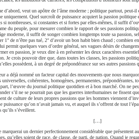
ue d’abord, veut un apôtre de l’âme moderne ; politique partout, peut-il c
ue uniquement. Quel surcroît de puissance acquiert la passion politique
s si nombreuses, si constantes et si fortes par elles-mêmes, il suffit d’o
me du peuple, pour mesurer combien le rapport de ses passions politique
âge moderne, il suffit de songer combien longtemps toute sa passion, sel
er 1° de n’être pas tué, 2° d’avoir un bon habit bien chaud ; combien e
lui permit quelques vues d’ordre général, ses vagues désirs de changeme
rmer en passion, je veux dire à en présenter les deux caractères essentiels
ion. Je crois pouvoir dire que, dans toutes les classes, les passions polit
u’elles possèdent, à un degré de prépondérance sur ses autres passions 
eur a déjà nommé un facteur capital des mouvements que nous marquons i
 universelles, cohérentes, homogènes, permanentes, prépondérantes, to
part, l’œuvre du journal politique quotidien et à bon marché. On ne peu
nder s’il ne se pourrait pas que les guerres interhumaines ne fissent 
ent de culture de leurs propres passions que les hommes viennent d’inv
e puissance qu’on n’avait jamais vu, et auquel ils s’offrent de tout l’
 qu’ils s’éveillent.
[…]
e marquerai un dernier perfectionnement considérable que présentent au
ues, qu’elles soient de race, de classe, de parti, de nation. Quand je rega