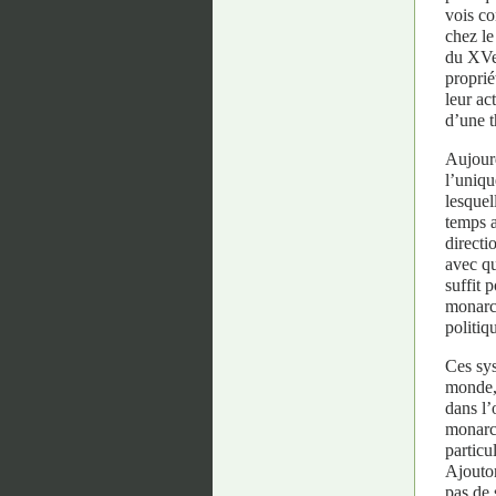
vois co
chez le
du XVe 
proprié
leur ac
d’une t
Aujourd
l’uniqu
lesquel
temps a
directi
avec qu
suffit 
monarch
politiq
Ces sys
monde, 
dans l’
monarch
particu
Ajouton
pas de 