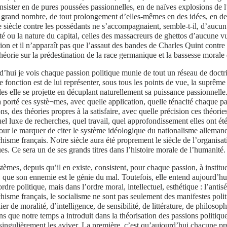
nsister en de pures poussées passionnelles, en de naïves explosions de 
 grand nombre, de tout prolongement d’elles-mêmes en des idées, en des
siècle contre les possédants ne s’accompagnaient, semble-t-il, d’aucun
té ou la nature du capital, celles des massacreurs de ghettos d’aucune v
tion et il n’apparaît pas que l’assaut des bandes de Charles Quint contre
héorie sur la prédestination de la race germanique et la bassesse morale
’hui je vois chaque passion politique munie de tout un réseau de doctri
e fonction est de lui représenter, sous tous les points de vue, la suprême
les elle se projette en décuplant naturellement sa puissance passionnelle
 porté ces systè¬mes, avec quelle application, quelle ténacité chaque pas
ons, des théories propres à la satisfaire, avec quelle précision ces théories
el luxe de recherches, quel travail, quel approfondissement elles ont ét
pour le marquer de citer le système idéologique du nationalisme alleman
isme français. Notre siècle aura été proprement le siècle de l’organisati
ues. Ce sera un de ses grands titres dans l’histoire morale de l’humanité.
tèmes, depuis qu’il en existe, consistent, pour chaque passion, à institue
que son ennemie est le génie du mal. Toutefois, elle entend aujourd’hui
ordre politique, mais dans l’ordre moral, intellectuel, esthétique : l’ant
isme français, le socialisme ne sont pas seulement des manifestes polit
lier de moralité, d’intelligence, de sensibilité, de littérature, de philosop
s que notre temps a introduit dans la théorisation des passions politiqu
singulièrement les aviver. La première, c’est qu’aujourd’hui chacune 