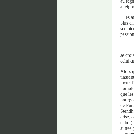
au régi
atteign
Elles a
plus en
sentaie
passion
Je croi
celui q
Alors q
tinssen
lucre, 
homolog
que les
bourgeo
de Fure
Stendha
crise, 
entier)
autres p
commerc