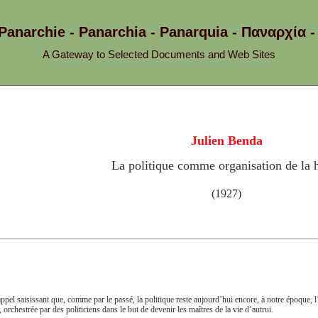
 Panarchie - Panarchia - Panarquia - Παναρχ
A Gateway to Selected Documents and Web Sites
Julien Benda
La politique comme organisation de la 
(1927)
ppel saisissant que, comme par le passé, la politique reste aujourd’hui encore, à notre époque, l’
, orchestrée par des politiciens dans le but de devenir les maîtres de la vie d’autrui.