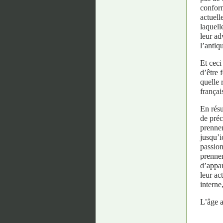
conform
actuell
laquell
leur ad
l’antiq
Et ceci
d’être 
quelle 
françai
En résu
de préc
prennen
jusqu’i
passion
prennen
d’appar
leur ac
interne
L’âge a