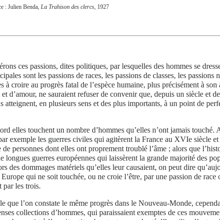
e : Julien Benda,
La Trahison des clercs
, 1927
rons ces passions, dites politiques, par lesquelles des hommes se dres
ncipales sont les passions de races, les passions de classes, les passions 
s à croire au progrès fatal de l’espèce humaine, plus précisément à so
 et d’amour, ne sauraient refuser de convenir que, depuis un siècle et d
s atteignent, en plusieurs sens et des plus importants, à un point de perf
ord elles touchent un nombre d’hommes qu’elles n’ont jamais touché. A
par exemple les guerres civiles qui agitèrent la France au XVIe siècle e
de personnes dont elles ont proprement troublé l’âme ; alors que l’hist
de longues guerres européennes qui laissèrent la grande majorité des pop
rs des dommages matériels qu’elles leur causaient, on peut dire qu’aujo
Europe qui ne soit touchée, ou ne croie l’être, par une passion de race o
 par les trois.
le que l’on constate le même progrès dans le Nouveau-Monde, cependan
ses collections d’hommes, qui paraissaient exemptes de ces mouvements