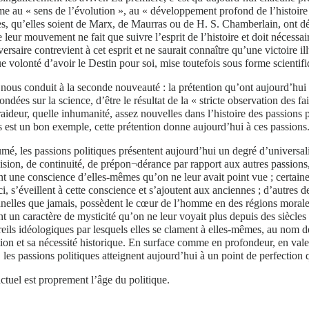
e au « sens de l’évolution », au « développement profond de l’histoire »
es, qu’elles soient de Marx, de Maurras ou de H. S. Chamberlain, ont dé
e leur mouvement ne fait que suivre l’esprit de l’histoire et doit nécess
versaire contrevient à cet esprit et ne saurait connaître qu’une victoire ill
ue volonté d’avoir le Destin pour soi, mise toutefois sous forme scientifi
 nous conduit à la seconde nouveauté : la prétention qu’ont aujourd’hui t
fondées sur la science, d’être le résultat de la « stricte observation des fa
raideur, quelle inhumanité, assez nouvelles dans l’histoire des passions 
s est un bon exemple, cette prétention donne aujourd’hui à ces passions
mé, les passions politiques présentent aujourd’hui un degré d’universa
ision, de continuité, de prépon¬dérance par rapport aux autres passions,
t une conscience d’elles-mêmes qu’on ne leur avait point vue ; certaine
ci, s’éveillent à cette conscience et s’ajoutent aux anciennes ; d’autres
nelles que jamais, possèdent le cœur de l’homme en des régions morales 
t un caractère de mysticité qu’on ne leur voyait plus depuis des siècles 
eils idéologiques par lesquels elles se clament à elles-mêmes, au nom d
tion et sa nécessité historique. En surface comme en profondeur, en val
, les passions politiques atteignent aujourd’hui à un point de perfection 
ctuel est proprement l’âge du politique.