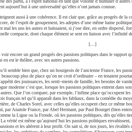
me des partis, à l’esprit national en tant que volonté d’humilier d’autr
ent aujourd’hui à une universalité qu’elles n’ont jamais connue.
tteignent aussi à une cohérence. Il est clair que, grâce au progrès de la
core, de l’esprit de groupement, les adeptes d’une même haine politique, 
nt mal les uns les autres et haïssaient, si j’ose dire, en ordre dispersé,
nelle compacte, dont chaque élément se sent en liaison avec l’infinité de
[…]
s voir encore un grand progrès des passions politiques dans le rapport q
ui en est le théâtre, avec ses autres passions.
u’il semble bien que, chez un bourgeois de l’ancienne France, les passi
t beaucoup plus de place qu’on ne croit d’ordinaire – en tenaient pourt
l’appétit des jouissances, les senti¬ments de famille, les besoins de vani
ue moderne c’est que, lorsque les passions politiques entrent dans son
 autres. Que l’on compare, par exemple, l’infime place qu’occupent les 
is français tel qu’il apparaît dans les fabliaux, dans la comédie du mo
tière, de Charles Sorel, avec celles qu’elles occupent chez ce même bou
l, par Anatole France, par Abel Hermant, par Paul Bourget (bien entend
comme la Ligue ou la Fronde, où les passions politiques, dès qu’elles tien
. La vérité est même qu’aujourd’hui les passions politiques envahissent,
assions et les altèrent à leur profit. On sait si, de nos jours, les rivalités 
iales, les ambitions de carrières, les compétitions d’honneurs sont imp