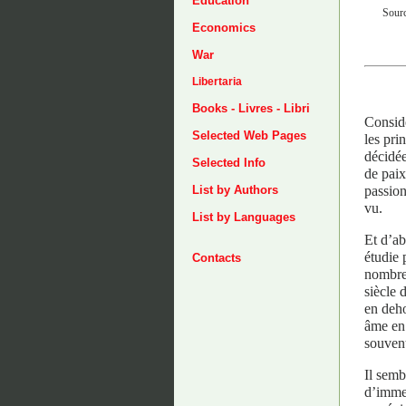
Education
Sourc
Economics
War
Libertaria
Books - Livres - Libri
Considé
Selected Web Pages
les pri
décidée
Selected Info
de paix
passion
List by Authors
vu.
List by Languages
Et d’ab
étudie 
Contacts
nombre 
siècle 
en deho
âme en 
souvent
Il semb
d’immen