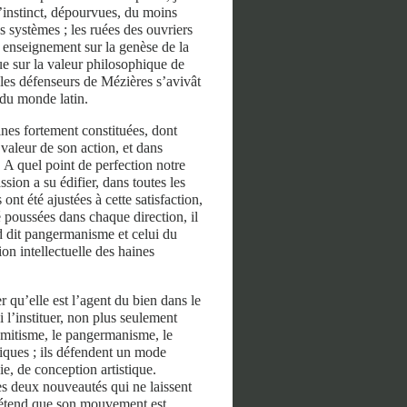
l’instinct, dépourvues, du moins
 systèmes ; les ruées des ouvriers
 enseignement sur la genèse de la
ue sur la valeur philosophique de
 les défenseurs de Mézières s’avivât
 du monde latin.
nes fortement constituées, dont
 valeur de son action, et dans
. A quel point de perfection notre
sion a su édifier, dans toutes les
 ont été ajustées à cette satisfaction,
é poussées dans chaque direction, il
d dit pangermanisme et celui du
on intellectuelle des haines
r qu’elle est l’agent du bien dans le
 l’instituer, non plus seulement
isémitisme, le pangermanisme, le
iques ; ils défendent un mode
hie, de conception artistique.
es deux nouveautés qui ne laissent
prétend que son mouvement est