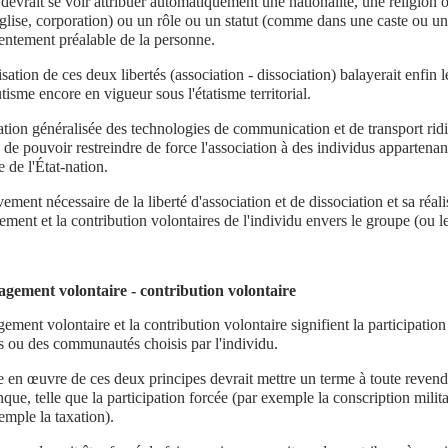
devrait se voir attribuer automatiquement une nationalité, une religion o
église, corporation) ou un rôle ou un statut (comme dans une caste ou un
entement préalable de la personne.
isation de ces deux libertés (association - dissociation) balayerait enfin 
utisme encore en vigueur sous l'étatisme territorial.
sation généralisée des technologies de communication et de transport ridi
n de pouvoir restreindre de force l'association à des individus appartenan
e de l'État-nation.
ement nécessaire de la liberté d'association et de dissociation et sa réa
ement et la contribution volontaires de l'individu envers le groupe (ou les
agement volontaire - contribution volontaire
ement volontaire et la contribution volontaire signifient la participation
 ou des communautés choisis par l'individu.
 en œuvre de ces deux principes devrait mettre un terme à toute revend
que, telle que la participation forcée (par exemple la conscription milita
emple la taxation).