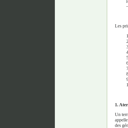
Les pri
1
3
6
9
1. Ater
Un terr
appelle
des gén