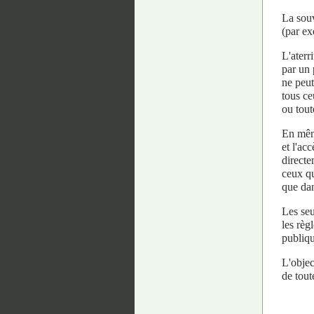
La souv
(par ex
L'aterr
par un 
ne peut
tous ce
ou tout
En même
et l'ac
directe
ceux qu
que dan
Les seu
les règ
publiqu
L'objec
de tout