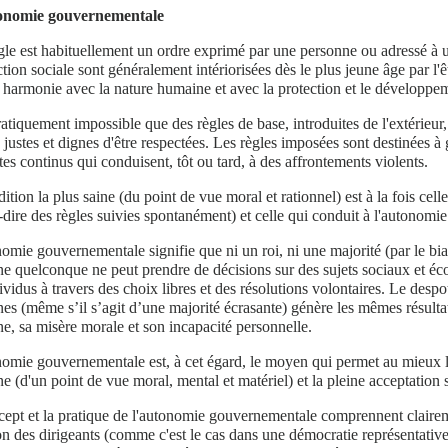
onomie gouvernementale
le est habituellement un ordre exprimé par une personne ou adressé à 
action sociale sont généralement intériorisées dès le plus jeune âge par l
 harmonie avec la nature humaine et avec la protection et le développem
pratiquement impossible que des règles de base, introduites de l'extérieur,
ustes et dignes d'être respectées. Les règles imposées sont destinées à g
tes continus qui conduisent, tôt ou tard, à des affrontements violents.
ition la plus saine (du point de vue moral et rationnel) est à la fois ce
à-dire des règles suivies spontanément) et celle qui conduit à l'autonom
omie gouvernementale signifie que ni un roi, ni une majorité (par le bia
e quelconque ne peut prendre de décisions sur des sujets sociaux et é
ividus à travers des choix libres et des résolutions volontaires. Le desp
es (même s’il s’agit d’une majorité écrasante) génère les mêmes résultat
e, sa misère morale et son incapacité personnelle.
omie gouvernementale est, à cet égard, le moyen qui permet au mieux l
e (d'un point de vue moral, mental et matériel) et la pleine acceptation 
ept et la pratique de l'autonomie gouvernementale comprennent claireme
ion des dirigeants (comme c'est le cas dans une démocratie représentativ