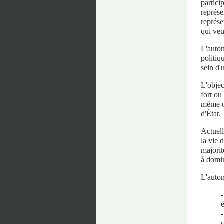
partici
représe
représe
qui veu
L'auton
politiq
sein d'
L'objec
fort ou
même op
d'État.
Actuell
la vie 
majorit
à domin
L'auton