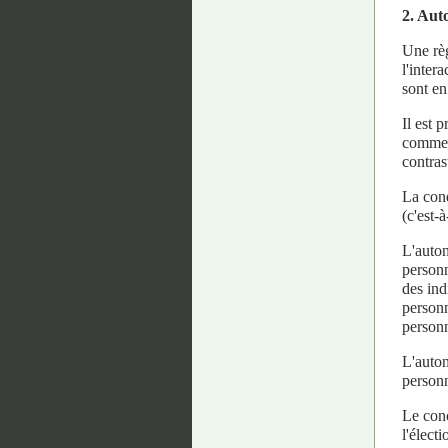
2. Aut
Une règ
l'inter
sont en
Il est 
comme j
contras
La cond
(c'est-
L'auton
personn
des ind
personn
personn
L'auton
personn
Le conc
l'élect