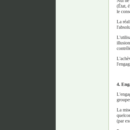
Nul ne 
(État, 
le cons
La réal
l'absol
L'utili
illusio
contrôl
L'achèv
l'engag
4. Eng
L'engag
groupes
La mise
quelcon
(par ex