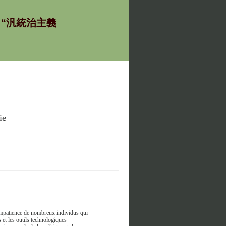
ία - “汎統治主義
ie
'impatience de nombreux individus qui
s et les outils technologiques