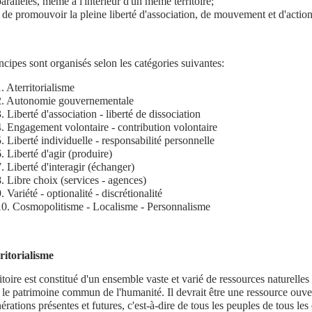
parallèles, même à l'intérieur d'un même territoire;
- de promouvoir la pleine liberté d'association, de mouvement et d'acti
ncipes sont organisés selon les catégories suivantes:
. Aterritorialisme
2. Autonomie gouvernementale
. Liberté d'association - liberté de dissociation
4. Engagement volontaire - contribution volontaire
5. Liberté individuelle - responsabilité personnelle
. Liberté d'agir (produire)
7. Liberté d'interagir (échanger)
8. Libre choix (services - agences)
. Variété - optionalité - discrétionalité
10. Cosmopolitisme - Localisme - Personnalisme
ritorialisme
itoire est constitué d'un ensemble vaste et varié de ressources naturelles
 le patrimoine commun de l'humanité. Il devrait être une ressource ouver
érations présentes et futures, c'est-à-dire de tous les peuples de tous les 