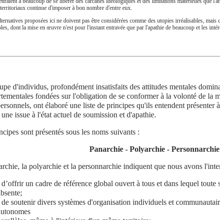
ttraient à beaucoup de se libérer des carcanes idéologiques et des limitations matérielles que l'a
 territoriaux continue d'imposer à bon nombre d'entre eux.
lternatives proposées ici ne doivent pas être considérées comme des utopies irréalisables, mais 
bles, dont la mise en œuvre n'est pour l'instant entravée que par l'apathie de beaucoup et les in
pe d'individus, profondément insatisfaits des attitudes mentales domina
ementales fondées sur l'obligation de se conformer à la volonté de la maj
ersonnels, ont élaboré une liste de principes qu'ils entendent présenter à
 une issue à l'état actuel de soumission et d'apathie.
ncipes sont présentés sous les noms suivants :
Panarchie - Polyarchie - Personnarchie
rchie, la polyarchie et la personnarchie indiquent que nous avons l'inte
 d’offrir un cadre de référence global ouvert à tous et dans lequel toute s
absente;
- de soutenir divers systèmes d'organisation individuels et communautaire
autonomes