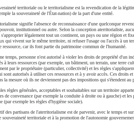
eraineté territoriale ou le territorialisme est la revendication de la légi
emple la souveraineté de l'État-nation) de la part d'une entité.
itorialisme signifie l'absence de reconnaissance d'une quelconque revend
pouvoir, institutionnel ou autre. Selon la conception aterritorialiste, a
 s'approprier légalement tout un continent, un pays ou une région et fix
ux qui vivent sur le même territoire, ni refuser l'usage ou l'accès à un terr
e ressource, car ils font partie du patrimoine commun de l'humanité.
 temps, personne n'est autorisé à violer les droits de propriété d'un ind
cès à leurs ressources (par exemple, un bâtiment, un terrain, une terre cul
ment par le propriétaire (particulier, collectivité) et les règles s'appliqu
i sont autorisés à utiliser ces ressources et à y avoir accès. Ces droits e
s la mesure où ils ne deviennent pas des impositions qui s'étendent a
les règles générales, acceptables et souhaitables sur un territoire app
les de convenance (par exemple la conduite à droite ou à gauche) et les pr
e (par exemple les règles d'hygiène sociale).
tif des partisans de l'aterritorialisme est de parvenir, avec le temps et su
e souveraineté territoriale et à la promotion de l'autonomie gouvernemen