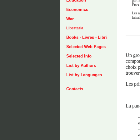
Education
perme
États
Economics
Les a
faisa
War
Libertaria
Books - Livres - Libri
Selected Web Pages
Un grou
Selected Info
comport
List by Authors
choix p
trouver
List by Languages
Les pri
Contacts
La pana
-