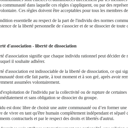
la communauté dans laquelle ces règles s'appliquent, ou par des représ
volontaire. Ces règles doivent être acceptables pour tous les membres 
dition essentielle au respect de la part de l'individu des normes commun
xistence de la liberté personnelle de s'associer et de se dissocier de tou
rté d'association - liberté de dissociation
rté d'association signifie que chaque individu rationnel peut décider d
auquel il souhaite adhérer.
rté d'association est indissociable de la liberté de dissociation, ce qui si
unauté dont elle fait partie, à tout moment et à son gré, après avoir rem
emment assumées volontairement.
d'exploitation de l'individu par la collectivité ou de rupture de certaines
médiatement et sans obligation se dissocier du groupe.
idu est donc libre de choisir une autre communauté ou d’en former une
bre de vivre en tant qu'être humain complètement indépendant et séparé d
ents contractuels et par le respect des droits et libertés d'autrui.