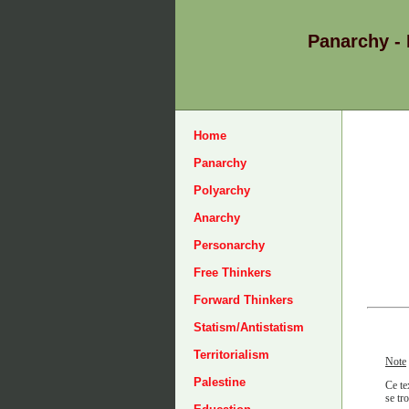
Panarchy -
Home
Panarchy
Polyarchy
Anarchy
Personarchy
Free Thinkers
Forward Thinkers
Statism/Antistatism
Territorialism
Note
Palestine
Ce te
se tr