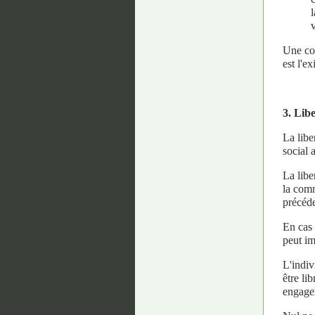
Une con
est l'e
3. Libe
La libe
social 
La libe
la comm
précéd
En cas 
peut im
L'indiv
être li
engagem