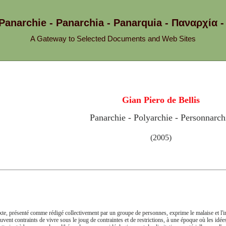
 Panarchie - Panarchia - Panarquia - Παναρχ
A Gateway to Selected Documents and Web Sites
Gian Piero de Bellis
Panarchie - Polyarchie - Personnarch
(2005)
xte, présenté comme rédigé collectivement par un groupe de personnes, exprime le malaise et l
ouvent contraints de vivre sous le joug de contraintes et de restrictions, à une époque où les idée