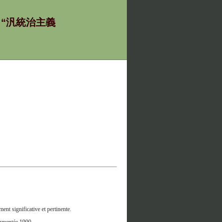
ία - “汎統治主義
nt significative et pertinente.
augmentée 1900.