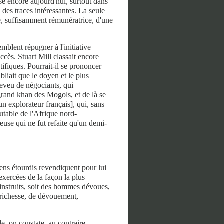
é́ encore aujourd'hui, surtout dans
 des traces intéressantes. La seule
té, suffisamment rémunératrice, d'une
mblent répugner à l'initiative
ccès. Stuart Mill classait encore
ntifiques. Pourrait-il se prononcer
bliait que le doyen et le plus
neveu de négociants, qui
rand khan des Mogols, et de là se
un explorateur français], qui, sans
utable de l'Afrique nord-
use qui ne fut refaite qu'un demi-
iens étourdis revendiquent pour lui
xercées de la façon la plus
instruits, soit des hommes dévoues,
 richesse, de dévouement,
le, on constate, au contraire,