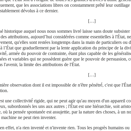
quement, que les associations libres on constamment prêté leur outillage à
stablement dévolus à ce dernier.
[…]
é historique auquel nous nous sommes livré laisse sans doute subsister u
 des attributions, aujourd’hui considérées comme essentielles à l'État, n
vement, qu'elles sont restées longtemps dans la main de particuliers ou d’
à l’État que graduellement par la lente application du principe de la divi
ivité́, armée du pouvoir de contrainte, étant plus capable de les généralise
ées et variables qui ne possèdent guère que le pouvoir de persuasion, co
s l'avenir, la limite des attributions de l'État.
[…]
ière observation dont il est impossible de n'être pénétré́, c'est que l'Ét
tion.
est une collectivité́ rigide, qui ne peut agir qu'au moyen d'un appareil
x, subordonnés les uns aux autres ; l'État est une hiérarchie, soit aristo
e, où la pensée spontanée est assujettie, par la nature des choses, à un
e machine ne peut rien inventer.
 en effet, n'a rien inventé et n'invente rien. Tous les progrès humains ou