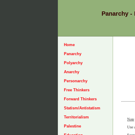
Panarchy -
Home
Panarchy
Polyarchy
Anarchy
Personarchy
Free Thinkers
Forward Thinkers
Statism/Antistatism
Territorialism
Note
Palestine
Une a
Sourc