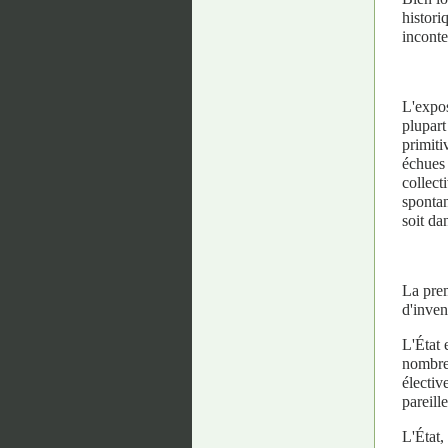
histori
inconte
L'expos
plupart
primiti
échues 
collect
spontan
soit dan
La prem
d'inven
L'État 
nombreu
électiv
pareill
L'État,