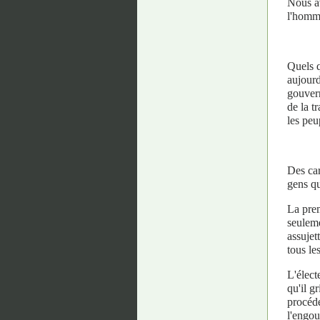
Nous av
l'homme
Quels q
aujourd
gouvern
de la t
les pe
Des car
gens qu
La prem
seuleme
assujet
tous le
L'élect
qu'il g
procédé
l'engou