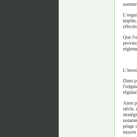
sommes 
L'organ
impôts.
effectiv
Que l'o
provinc
régleme
L’inven
Dans pr
l'origi
régular
Ainsi p
siècle,
stratég
notamme
péage a
moyen d