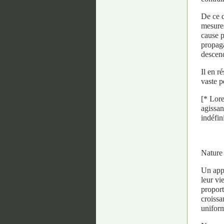
De ce q
mesures
cause p
propaga
descend
Il en r
vaste p
[* Lore
agissan
indéfin
Nature
Un appa
leur vi
proport
croissa
uniform