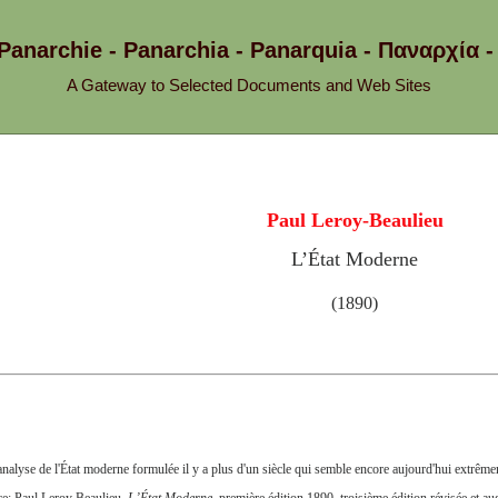
 Panarchie - Panarchia - Panarquia - Παναρχ
A Gateway to Selected Documents and Web Sites
Paul Leroy-Beaulieu
L’État Moderne
(1890)
nalyse de l'État moderne formulée il y a plus d'un siècle qui semble encore aujourd'hui extrêmeme
e: Paul Leroy Beaulieu,
L’État Moderne
, première édition 1890, troisième édition révisée et 