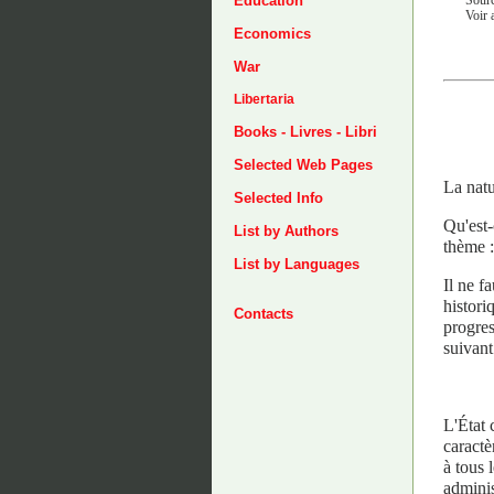
Education
Voir 
Economics
War
Libertaria
Books - Livres - Libri
Selected Web Pages
La natu
Selected Info
Qu'est-
List by Authors
thème :
List by Languages
Il ne f
histori
Contacts
progres
suivant
L'État 
caractè
à tous 
adminis