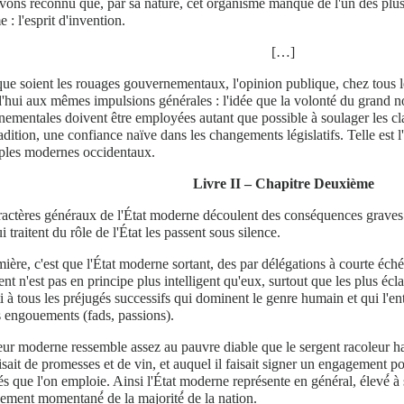
ons reconnu que, par sa nature, cet organisme manque de l'un des plus 
 : l'esprit d'invention.
[…]
ue soient les rouages gouvernementaux, l'opinion publique, chez tous le
'hui aux mêmes impulsions générales : l'idée que la volonté du grand nom
ementales doivent être employées autant que possible à soulager les cla
radition, une confiance naïve dans les changements législatifs. Telle est
uples modernes occidentaux.
Livre II – Chapitre Deuxième
actères généraux de l'État moderne découlent des conséquences graves. 
i traitent du rôle de l'État les passent sous silence.
ière, c'est que l'État moderne sortant, des par délégations à courte éch
nt n'est pas en principe plus intelligent qu'eux, surtout que les plus éclai
ti à tous les préjugés successifs qui dominent le genre humain et qui l'entr
s engouements (fads, passions).
eur moderne ressemble assez au pauvre diable que le sergent racoleur ha
risait de promesses et de vin, et auquel il faisait signer un engagement 
s que l'on emploie. Ainsi l'État moderne représente en général, élevé́ à
ement momentané́ de la majorité́ de la nation.