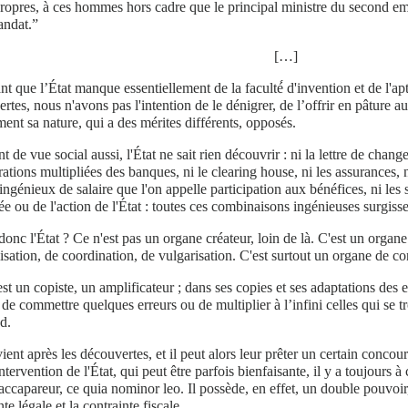
opres, à ces hommes hors cadre que le principal ministre du second emp
andat.”
[…]
nt que l’État manque essentiellement de la faculté́ d'invention et de l'ap
rtes, nous n'avons pas l'intention de le dénigrer, de l’offrir en pâture
ent sa nature, qui a des mérites différents, opposés.
t de vue social aussi, l'État ne sait rien découvrir : ni la lettre de change,
rations multipliées des banques, ni le clearing house, ni les assurances, n
ngénieux de salaire que l'on appelle participation aux bénéfices, ni les 
ée ou de l'action de l'État : toutes ces combinaisons ingénieuses surgisse
donc l'État ? Ce n'est pas un organe créateur, loin de là. C'est un organe
isation, de coordination, de vulgarisation. C'est surtout un organe de co
est un copiste, un amplificateur ; dans ses copies et ses adaptations des e
de commettre quelques erreurs ou de multiplier à l’infini celles qui se tr
d.
rvient après les découvertes, et il peut alors leur prêter un certain concour
intervention de l'État, qui peut être parfois bienfaisante, il y a toujours 
 accapareur, ce quia nominor leo. Il possède, en effet, un double pouvoir, 
te légale et la contrainte fiscale.