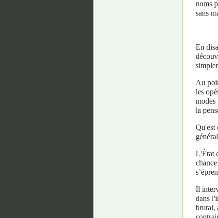
noms pr
sans m
En disa
découve
simplem
Au poin
les opé
modes i
la pens
Qu'est 
général
L'État 
chance 
s’épren
Il inte
dans l'
brutal,
contrain