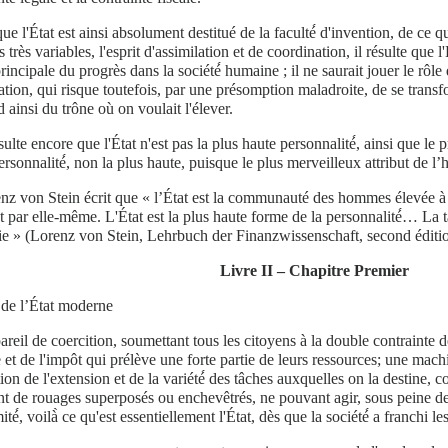
ue l'État est ainsi absolument destitué de la faculté́ d'invention, de ce 
 très variables, l'esprit d'assimilation et de coordination, il résulte que l
rincipale du progrès dans la société́ humaine ; il ne saurait jouer le rôle
tion, qui risque toutefois, par une présomption maladroite, de se transf
 ainsi du trône où on voulait l'élever.
ésulte encore que l'État n'est pas la plus haute personnalité́, ainsi que le 
ersonnalité́, non la plus haute, puisque le plus merveilleux attribut de l’
nz von Stein écrit que « l’État est la communauté des hommes élevée à 
t par elle-même. L'État est la plus haute forme de la personnalité́… La t
ie » (Lorenz von Stein, Lehrbuch der Finanzwissenschaft, second éditio
Livre II – Chapitre Premier
 de l’État moderne
reil de coercition, soumettant tous les citoyens à la double contrainte de
e et de l'impôt qui prélève une forte partie de leurs ressources; une ma
ion de l'extension et de la variété́ des tâches auxquelles on la destin
nt de rouages superposés ou enchevêtrés, ne pouvant agir, sous peine de 
ité́, voilà̀ ce qu'est essentiellement l'État, dès que la société́ a franchi l