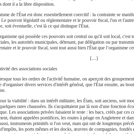
dont il a la libre disposition.
isme de l'État est donc essentiellement coercitif : la contrainte se manife
 Le pouvoir législatif ou réglementaire et le pouvoir fiscal, l'un et l'aut
e, soit éventuelle, c'est là ce qui distingue l'État.
rganisme qui possède ces pouvoirs soit central ou qu'il soit local, c'est t
iales, les autorités municipales, détenant, par délégation ou par transmis
ntaire et le pouvoir fiscal, sont tout aussi bien l'État que l’organisme ce
[…]
tivité des associations sociales
esque tous les ordres de l'activité́ humaine, on aperçoit des groupement
ne d'organiser divers services d'intérêt général, que l'État ensuite, au bou
ise.
our la viabilité : dans un intérêt militaire, les États, soit anciens, soit m
 quelques rares chaussées. Ils s'acquittaient par là non d'une fonction 
ique. Les associations privées faisaient le reste : les bacs, créés par ces 
nt, étaient appelées pontifices, les routes à péage en Angleterre et dans
ussi, instruments primitifs si l'on veut, mais qui ont de longtemps précé
'impôts, les ports mêmes et les docks, œuvres de compagnies, fondés et