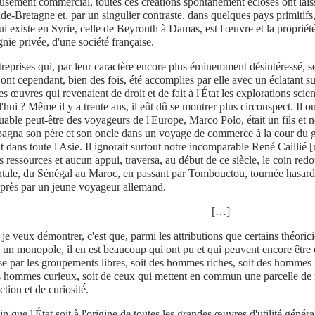
usement commercial, toutes ces créations spontanément écloses ont laiss
de-Bretagne et, par un singulier contraste, dans quelques pays primitifs,
ui existe en Syrie, celle de Beyrouth à Damas, est l'œuvre et la proprié
ie privée, d'une société́ française.
reprises qui, par leur caractère encore plus éminemment désintéressé, se
 ont cependant, bien des fois, été accomplies par elle avec un éclatant su
es œuvres qui revenaient de droit et de fait à l'État les explorations scie
'hui ? Même il y a trente ans, il eût dû se montrer plus circonspect. Il ou
able peut-être des voyageurs de l'Europe, Marco Polo, était un fils et 
agna son père et son oncle dans un voyage de commerce à la cour du g
t dans toute l'Asie. Il ignorait surtout notre incomparable René Caillié [
 ressources et aucun appui, traversa, au début de ce siècle, le coin redo
tale, du Sénégal au Maroc, en passant par Tombouctou, tournée hasarde
après par un jeune voyageur allemand.
[…]
je veux démontrer, c'est que, parmi les attributions que certains théoric
n monopole, il en est beaucoup qui ont pu et qui peuvent encore être e
e par les groupements libres, soit des hommes riches, soit des hommes 
s hommes curieux, soit de ceux qui mettent en commun une parcelle de
ction et de curiosité́.
in que l'État soit à l'origine de toutes les grandes œuvres d'utilité généra