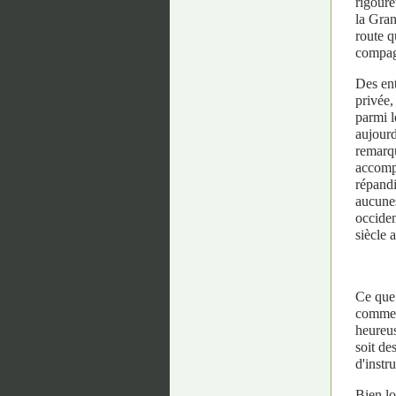
rigoure
la Gran
route q
compagn
Des ent
privée,
parmi l
aujourd
remarqu
accomp
répandi
aucunes
occiden
siècle 
Ce que 
comme u
heureus
soit de
d'instru
Bien lo