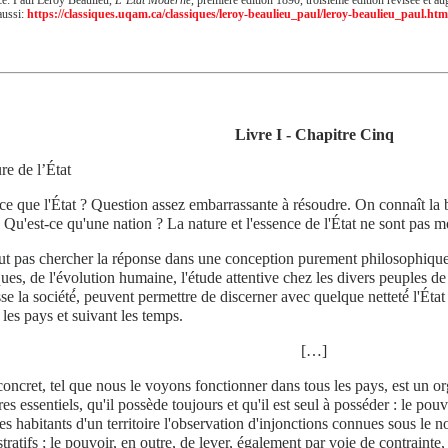
aussi:
https://classiques.uqam.ca/classiques/leroy-beaulieu_paul/leroy-beaulieu_paul.htm
Livre I - Chapitre Cinq
re de l’État
ce que l'État ? Question assez embarrassante à résoudre. On connaît la
 Qu'est-ce qu'une nation ? La nature et l'essence de l'État ne sont pas mo
aut pas chercher la réponse dans une conception purement philosophique
ques, de l'évolution humaine, l'étude attentive chez les divers peuples de
se la société́, peuvent permettre de discerner avec quelque netteté́ l'État c
 les pays et suivant les temps.
[…]
concret, tel que nous le voyons fonctionner dans tous les pays, est un 
res essentiels, qu'il possède toujours et qu'il est seul à posséder : le po
les habitants d'un territoire l'observation d'injonctions connues sous le
tratifs ; le pouvoir, en outre, de lever, également par voie de contrainte, 